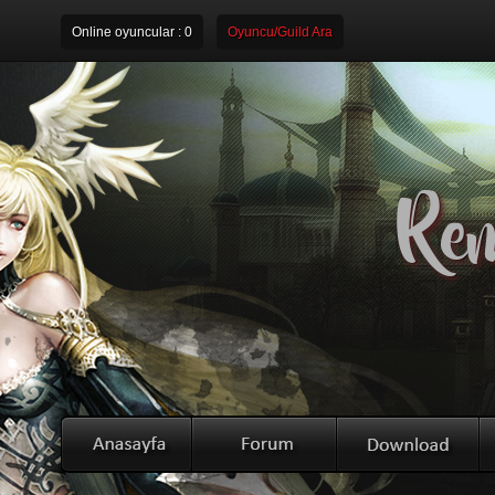
Online oyuncular :
0
Oyuncu/Guild Ara
Rem