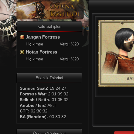
Kale Sahipleri
Jangan Fortress
Hiç kimse
Vergi: %20
Hotan Fortress
Hiç kimse
Vergi: %20
Etkinlik Takvimi
Sunucu Saati:
19:24:27
Fortress War:
2:01:09:32
Selkish / Neith:
01:05:32
Anubis / Isis:
Aktif
CTF:
02:30:32
BA (Random):
00:30:32
Ödeme Yöntemleri