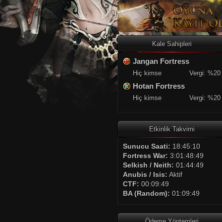
Kale Sahipleri
Jangan Fortress
Hiç kimse
Vergi: %20
Hotan Fortress
Hiç kimse
Vergi: %20
Etkinlik Takvimi
Sunucu Saati:
18:45:11
Fortress War:
3:01:48:48
Selkish / Neith:
01:44:48
Anubis / Isis:
Aktif
CTF:
00:09:48
BA (Random):
01:09:48
Ödeme Yöntemleri