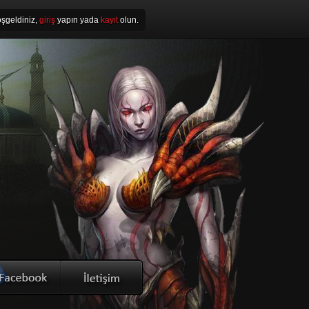
şgeldiniz,
giriş
yapın yada
kayıt
olun.