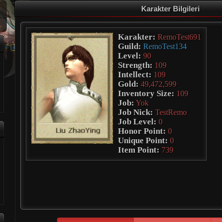
Karakter Bilgileri
Karakter:
RemoTest691
Guild:
RemoTest134
Level:
90
Strength:
109
Intellect:
109
Gold:
49,472,599
Inventory Size:
109
Job:
Yok
Job Nick:
TestRemo
Job Level:
0
Honor Point:
0
Unique Point:
0
Item Point:
739