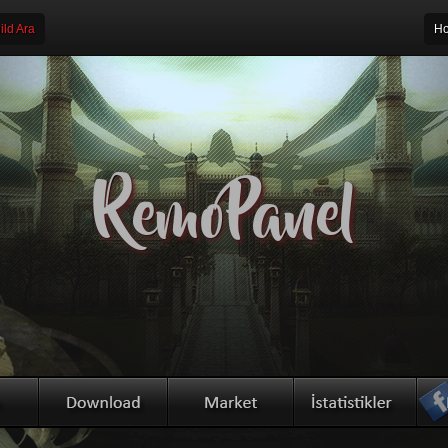
ld Ara
Ho
RemoPanel