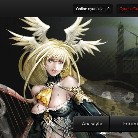
Online oyuncular :
0
Oyuncu/Gui