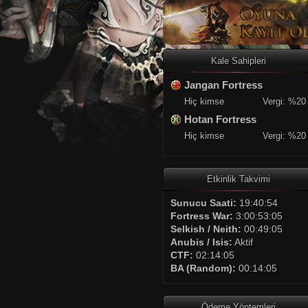
Kale Sahipleri
Jangan Fortress
Hiç kimse
Vergi: %20
Hotan Fortress
Hiç kimse
Vergi: %20
Etkinlik Takvimi
Sunucu Saati:
19:40:55
Fortress War:
3:00:53:04
Selkish / Neith:
00:49:04
Anubis / Isis:
Aktif
CTF:
02:14:04
BA (Random):
00:14:04
Ödeme Yöntemleri