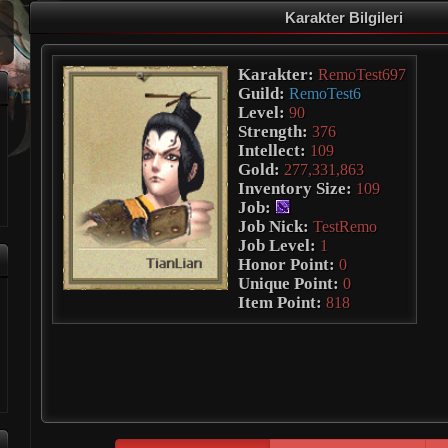
Karakter Bilgileri
Karakter:
RemoTest697
Guild:
RemoTest6
Level:
90
Strength:
376
Intellect:
109
Gold:
277,331,863
Inventory Size:
109
Job:
Job Nick:
TestRemo
Job Level:
1
Honor Point:
0
Unique Point:
0
Item Point:
818