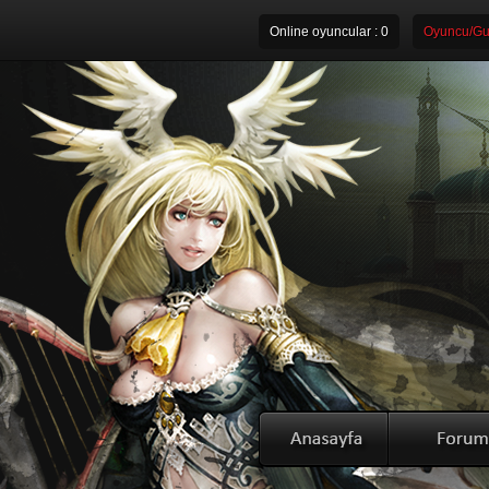
Online oyuncular :
0
Oyuncu/Gui