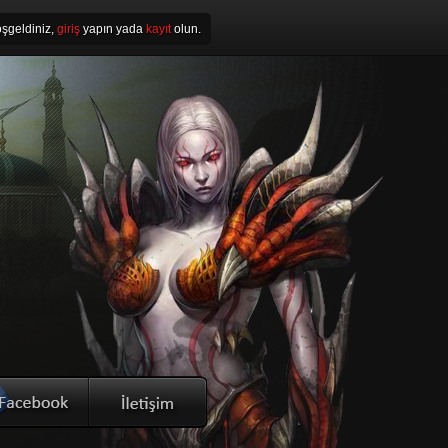
şgeldiniz,
giriş
yapın yada
kayıt
olun.