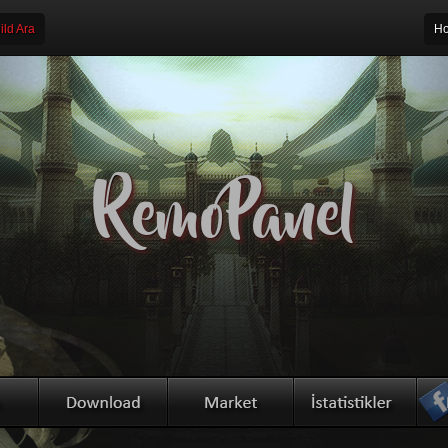
ld Ara
Ho
RemoPanel