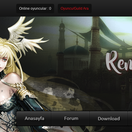
Online oyuncular :
0
Oyuncu/Guild Ara
Rem