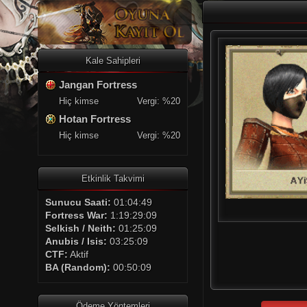
Kale Sahipleri
Jangan Fortress
Hiç kimse
Vergi: %20
Hotan Fortress
Hiç kimse
Vergi: %20
Etkinlik Takvimi
Sunucu Saati:
01:04:50
Fortress War:
1:19:29:09
Selkish / Neith:
01:25:09
Anubis / Isis:
03:25:09
CTF:
Aktif
BA (Random):
00:50:09
Ödeme Yöntemleri