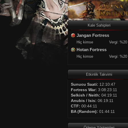
Kale Sahipleri
Jangan Fortress
Hiç kimse
Vergi: %20
Hotan Fortress
Hiç kimse
Vergi: %20
Etkinlik Takvimi
Sunucu Saati:
12:10:48
Fortress War:
3:08:23:10
Selkish / Neith:
04:19:10
Anubis / Isis:
06:19:10
CTF:
00:44:10
BA (Random):
01:44:10
Ödeme Yöntemleri