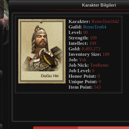
Karakter Bilgileri
Karakter:
RemoTest1642
Guild:
RemoTest64
Level:
90
Strength:
109
Intellect:
109
Gold:
8,493,273
Inventory Size:
109
Job:
Yok
Job Nick:
TestRemo
Job Level:
0
Honor Point:
0
Unique Point:
0
Item Point:
543