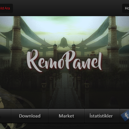
ld Ara
Ho
RemoPanel