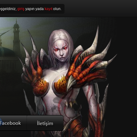
şgeldiniz,
giriş
yapın yada
kayıt
olun.