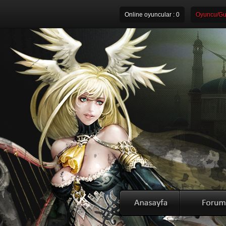
Online oyuncular :
0
Oyuncu/Gui