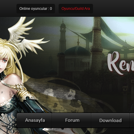
Online oyuncular :
0
Oyuncu/Guild Ara
Rem