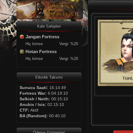
Kale Sahipleri
Jangan Fortress
Hiç kimse
Vergi: %20
Hotan Fortress
Hiç kimse
Vergi: %20
Etkinlik Takvimi
Sunucu Saati:
16:14:49
Fortress War:
6:04:19:10
Selkish / Neith:
00:15:10
Anubis / Isis:
02:15:10
CTF:
Aktif
BA (Random):
00:40:10
Ödeme Yöntemleri