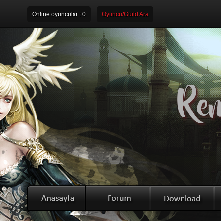
Online oyuncular :
0
Oyuncu/Guild Ara
Rem