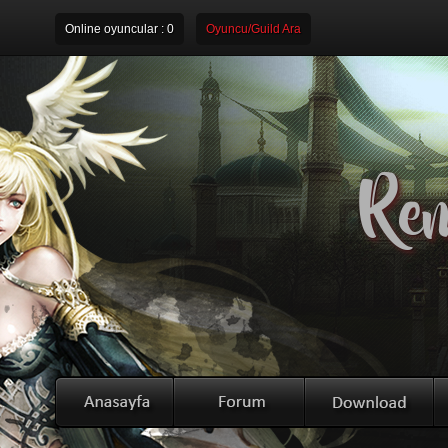
Online oyuncular :
0
Oyuncu/Guild Ara
Rem