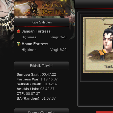
Kale Sahipleri
Jangan Fortress
Hiç kimse
Vergi: %20
Hotan Fortress
Hiç kimse
Vergi: %20
Etkinlik Takvimi
Sunucu Saati:
00:47:22
Fortress War:
1:19:46:37
Selkish / Neith:
01:42:37
Anubis / Isis:
03:42:37
CTF:
00:07:37
BA (Random):
01:07:37
Ödeme Yöntemleri