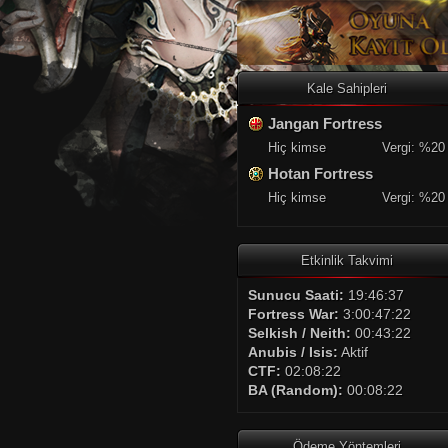
Kale Sahipleri
Jangan Fortress
Hiç kimse
Vergi: %20
Hotan Fortress
Hiç kimse
Vergi: %20
Etkinlik Takvimi
Sunucu Saati:
19:46:38
Fortress War:
3:00:47:21
Selkish / Neith:
00:43:21
Anubis / Isis:
Aktif
CTF:
02:08:21
BA (Random):
00:08:21
Ödeme Yöntemleri