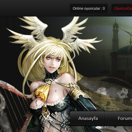
Online oyuncular :
0
Oyuncu/Gui