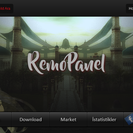
ld Ara
Ho
RemoPanel