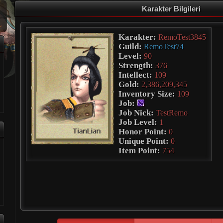
Karakter Bilgileri
Karakter:
RemoTest3845
Guild:
RemoTest74
Level:
90
Strength:
376
Intellect:
109
Gold:
2,386,209,345
Inventory Size:
109
Job:
Job Nick:
TestRemo
Job Level:
1
Honor Point:
0
Unique Point:
0
Item Point:
754