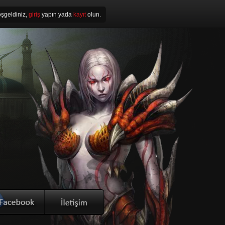
şgeldiniz,
giriş
yapın yada
kayıt
olun.