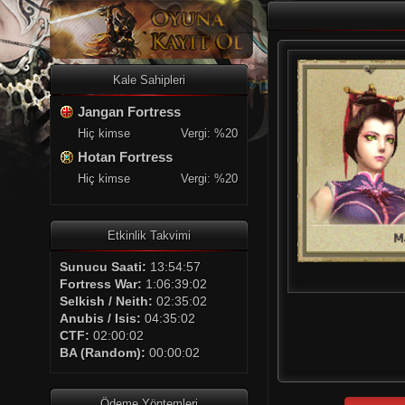
Kale Sahipleri
Jangan Fortress
Hiç kimse
Vergi: %20
Hotan Fortress
Hiç kimse
Vergi: %20
Etkinlik Takvimi
Sunucu Saati:
13:54:57
Fortress War:
1:06:39:01
Selkish / Neith:
02:35:01
Anubis / Isis:
04:35:01
CTF:
02:00:01
BA (Random):
00:00:01
Ödeme Yöntemleri