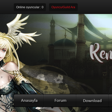
Online oyuncular :
0
Oyuncu/Guild Ara
Rem