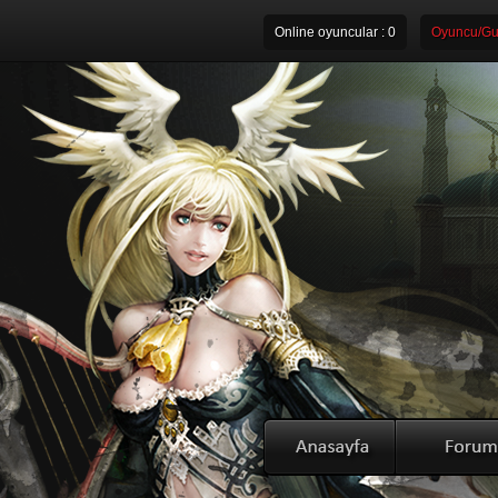
Online oyuncular :
0
Oyuncu/Gui