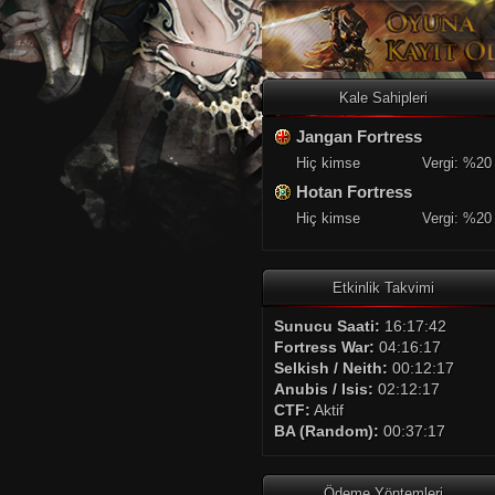
Kale Sahipleri
Jangan Fortress
Hiç kimse
Vergi: %20
Hotan Fortress
Hiç kimse
Vergi: %20
Etkinlik Takvimi
Sunucu Saati:
16:17:42
Fortress War:
04:16:17
Selkish / Neith:
00:12:17
Anubis / Isis:
02:12:17
CTF:
Aktif
BA (Random):
00:37:17
Ödeme Yöntemleri