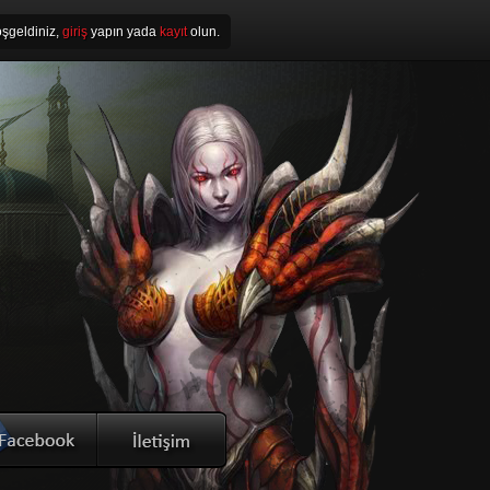
şgeldiniz,
giriş
yapın yada
kayıt
olun.