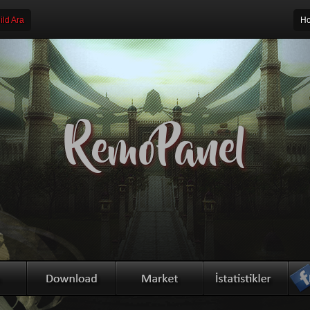
ld Ara
Ho
RemoPanel