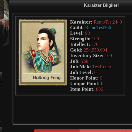
Karakter Bilgileri
Karakter:
RemoTest2440
Guild:
RemoTest366
Level:
90
Strength:
109
Intellect:
376
Gold:
254,559,694
Inventory Size:
109
Job:
Yok
Job Nick:
TestRemo
Job Level:
0
Honor Point:
0
Unique Point:
0
Item Point:
806