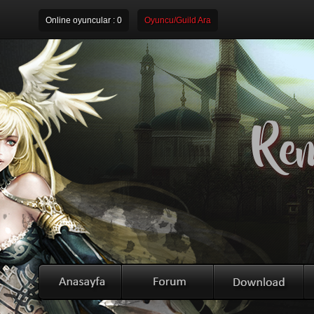
Online oyuncular :
0
Oyuncu/Guild Ara
Rem