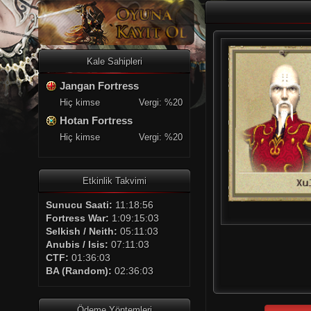
Kale Sahipleri
Jangan Fortress
Hiç kimse
Vergi: %20
Hotan Fortress
Hiç kimse
Vergi: %20
Etkinlik Takvimi
Sunucu Saati:
11:18:56
Fortress War:
1:09:15:03
Selkish / Neith:
05:11:03
Anubis / Isis:
07:11:03
CTF:
01:36:03
BA (Random):
02:36:03
Ödeme Yöntemleri