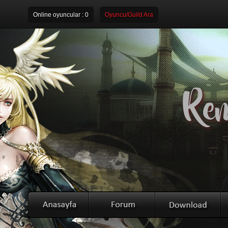
Online oyuncular :
0
Oyuncu/Guild Ara
Rem