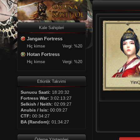
Kale Sahipleri
Jangan Fortress
Hiç kimse
Vergi: %20
Hotan Fortress
Hiç kimse
Vergi: %20
Etkinlik Takvimi
Sunucu Saati:
18:20:32
Fortress War:
3:02:13:27
Selkish / Neith:
02:09:27
Anubis / Isis:
00:09:27
CTF:
00:34:27
BA (Random):
01:34:27
Ödeme Yöntemleri