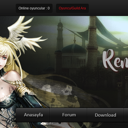
Online oyuncular :
0
Oyuncu/Guild Ara
Rem