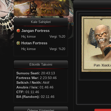
Kale Sahipleri
Jangan Fortress
Hiç kimse
Vergi: %20
Hotan Fortress
Hiç kimse
Vergi: %20
Etkinlik Takvimi
Sunucu Saati:
20:43:13
Fortress War:
2:23:50:46
Selkish / Neith:
Aktif
Anubis / Isis:
01:46:46
CTF:
01:11:46
BA (Random):
02:11:46
Ödeme Yöntemleri