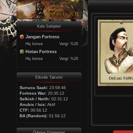
Kale Sahipleri
Jangan Fortress
Hiç kimse
Vergi: %20
Hotan Fortress
Hiç kimse
Vergi: %20
Etkinlik Takvimi
Sunucu Saati:
23:58:46
Fortress War:
20:35:12
Selkish / Neith:
02:31:12
Anubis / Isis:
Aktif
CTF:
00:56:12
BA (Random):
01:56:12
Ödeme Yöntemleri