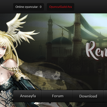
Online oyuncular :
0
Oyuncu/Guild Ara
Rem