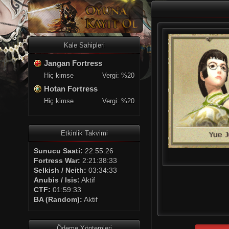
Kale Sahipleri
Jangan Fortress
Hiç kimse
Vergi: %20
Hotan Fortress
Hiç kimse
Vergi: %20
Etkinlik Takvimi
Sunucu Saati:
22:55:26
Fortress War:
2:21:38:33
Selkish / Neith:
03:34:33
Anubis / Isis:
Aktif
CTF:
01:59:33
BA (Random):
Aktif
Ödeme Yöntemleri