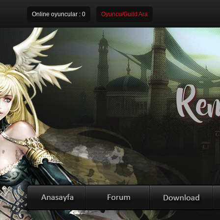
Online oyuncular :
0
Oyuncu/Guild Ara
Rem