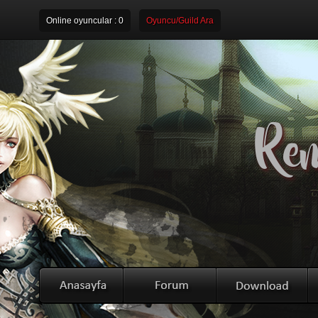
Online oyuncular :
0
Oyuncu/Guild Ara
Rem