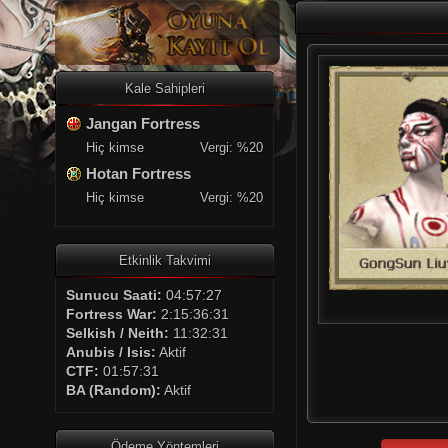
Kale Sahipleri
Jangan Fortress
Hiç kimse
Vergi: %20
Hotan Fortress
Hiç kimse
Vergi: %20
Etkinlik Takvimi
Sunucu Saati:
04:57:28
Fortress War:
2:15:36:31
Selkish / Neith:
11:32:31
Anubis / Isis:
Aktif
CTF:
01:57:31
BA (Random):
Aktif
Ödeme Yöntemleri